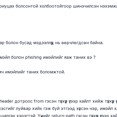
 хариуцах болсонтой холбоотойгоор шинэчилсэн нэхэмж
р болон бусад мэдээллүүд нь өөрчлөгдсөн байна.
эйл болон phishing имэйлийг яаж таних вэ ?
амч имэйлийг таних боломжтой.
der дотроос from гэсэн түлхүүр үгээр хайлт хийж түлхүүр 
хэсгийг луйвар хийх гэж буй этгээд хүссэн нэр, имэйл
алгах хэрэгтэй. Үүнийг return-path гэсэн түлхүүр үгээр 