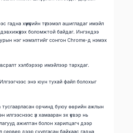
эс гадна хүмүүсийн түгээмэл ашигладаг имэйл
идэвхижүүлэх боломжтой байдаг. Ингэхдээ
йж, дурын нэг нэмэлтийг сонгон Chrome-д нэмэх
всралт хэлбэрээр имэйлээр тархдаг.
 Илгээгчээс энэ юун тухай файл болохыг
та тусгаарласан орчинд буюу өөрийн ажлын
илгээснээс үл хамааран эх үүсвэр нь
ллагууд ажилтан болон харилцагч дээр
л сервер дээр суулгасан байхаас гадна