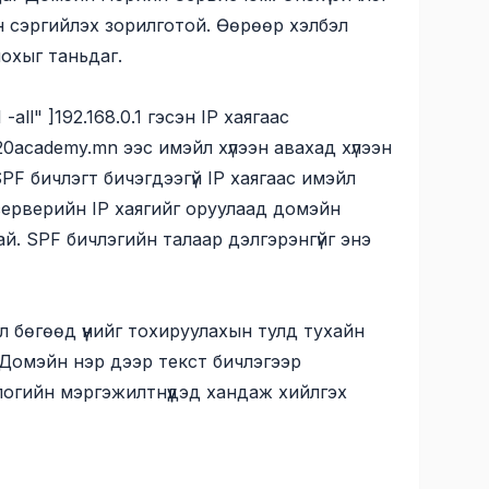
н сэргийлэх зорилготой. Өөрөөр хэлбэл
охыг таньдаг.
ll" ]192.168.0.1 гэсэн IP хаягаас
z20academy.mn
ээс имэйл хүлээн авахад хүлээн
F бичлэгт бичэгдээгүй IP хаягаас имэйл
серверийн IP хаягийг оруулаад домэйн
й. SPF бичлэгийн талаар дэлгэрэнгүйг энэ
 бөгөөд үүнийг тохируулахын тулд тухайн
 Домэйн нэр дээр текст бичлэгээр
логийн мэргэжилтнүүдэд хандаж хийлгэх