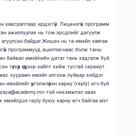
 хавсралтаар ирдэггүй. Лицензгүй программ
ган ажиллуулах нь том эрсдлийг дагуулж
 агуулсан байдаг.Жишээ нь та имэйл хаягаа
нзгүй программууд ашигласнаас болж таны
н байвал имэйлийн датаг тань хадгалж буй
н түлхүүр үгүүдээр хайлт хийж тусгай серверт
өөс хуурамч имэйл илгээж луйвар хийдэг.
мэйлийг үргэлжлүүлэн хариу (reply) өгч буй
zaya@academy.mn
-тэй нэхэмжлэл авах
 имэйлдээ reply буюу хариу өгч байгаа мэт