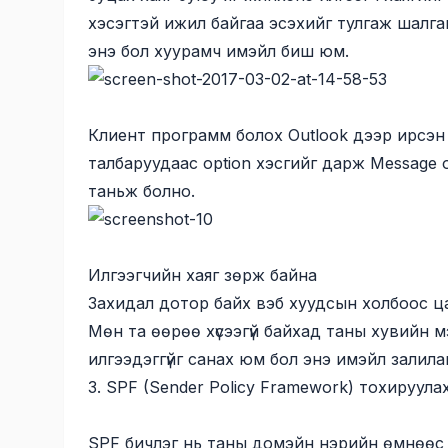
хэсэгтэй ижил байгаа эсэхийг тулгаж шалгац
энэ бол хуурамч имэйл биш юм.
Клиент программ болох Outlook дээр ирсэн 
талбаруудаас option хэсгийг дарж Message o
таньж болно.
Илгээгчийн хаяг зөрж байна
Захидал дотор байх вэб хуудсын холбоос ц
Мөн та өөрөө хүсээгүй байхад таны хувийн 
илгээдэггүйг санах юм бол энэ имэйл залил
3. SPF (Sender Policy Framework) тохируула
SPF бичлэг нь таны домэйн нэрийн өмнөөс и