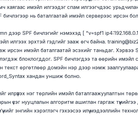
мч хаягаас имэйл илгээдэг спам илгээгчдээс урьдчила
F бичлэгээр нь баталгаатай имэйл серверээс ирсэн бол
дээр SPF бичлэгийг нэмэхэд [ "v=spf1 ip4:192.168.0.1 -a
йл илгээх эрхтэй гэдгийг зааж өгч байна.
training@bi
ж ирсэн имэйл баталгаатай эсэхийг таньдаг. Хэрвээ SP
глэгдэж блоклогддог. SPF бичлэгдээ та өөрийн имэйл 
ан текст өргөтлөөр домэйн нэр дээр нэмж заалгуулаара
ord_Syntax
хандан уншиж болно.
г илрүүлэх нэг төрлийн имэйл баталгаажуулалтын төрөл
рын үсэг нууцлалын алгоритм ашиглан гаргаж түүнийгээ
үнийг энгийн хэрэглэгч гэхээсээ илүү мэдээллийн техно