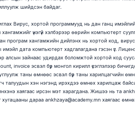
жиллуулж шийдсэн байдаг.
лах Вирус, хортой программууд нь дан ганц имэйлийн
хангамжийг үнэгүй хэлбэрээр өөрийн компьютерт суул
лсан програм хангамжийн дийлэнх нь хортой код, вирус
ы имэйл дата компьютерт хадгалагдана гэсэн үг. Лице
р алсын зайнаас удирдах боломжтой хортой код сууса
count, invoice эсвэл бүр монгол кирилл үсэглэлээр бичигдсэ
углуулж таны өмнөөс эсвэл бүр таны харилцагчийн өмн
 талуудын хэн нэгэнд ирэхдээ өмнөх харилцаж байсан и
инхэнэ хаягаас ирсэн мэт харагдана. Жишээ нь та
ankh
г хугацааны дараа
ankhzaya@academy.mn
хаягаас өмнөх