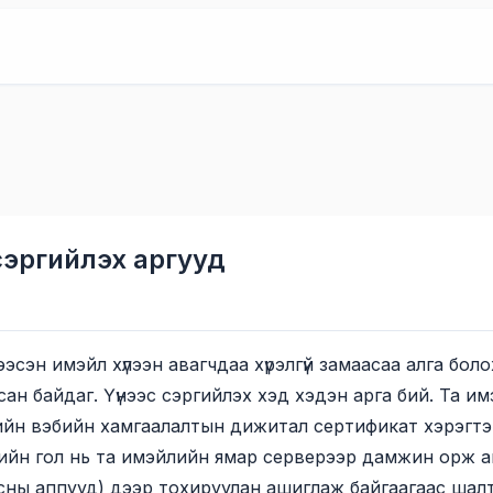
эргийлэх аргууд
сэн имэйл хүлээн авагчдаа хүрэлгүй замаасаа алга боло
ихсан байдаг. Үүнээс сэргийлэх хэд хэдэн арга бий. Та
ийн вэбийн хамгаалалтын дижитал сертификат хэрэгтэ
ийн гол нь та имэйлийн ямар серверээр дамжин орж а
утасны аппууд) дээр тохируулан ашиглаж байгаагаас ша