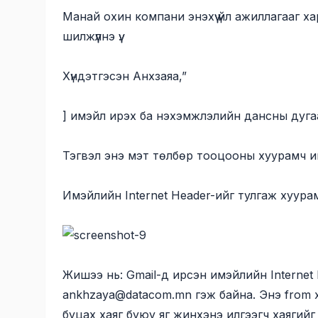
Манай охин компани энэхүү үйл ажиллагааг
шилжүүлнэ үү.
Хүндэтгэсэн Анхзаяа,”
] имэйл ирэх ба нэхэмжлэлийн дансны дугаа
Тэгвэл энэ мэт төлбөр тооцооны хуурамч им
Имэйлийн Internet Header-ийг тулгаж хуур
Жишээ нь: Gmail-д ирсэн имэйлийн Internet hea
ankhzaya@datacom.mn
гэж байна. Энэ from 
буцах хаяг буюу яг жинхэнэ илгээгч хаягийг ш