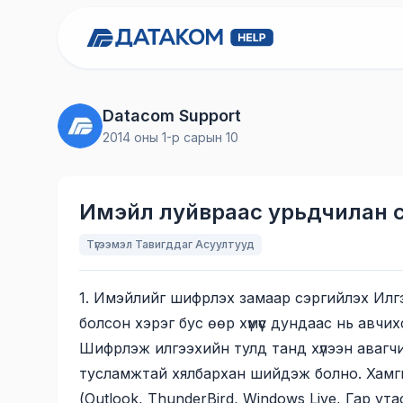
Datacom Support
2014 оны 1-р сарын 10
Имэйл луйвраас урьдчилан с
Түгээмэл Тавигддаг Асуултууд
1. Имэйлийг шифрлэх замаар сэргийлэх Илгээ
болсон хэрэг бус өөр хүмүүс дундаас нь авч
Шифрлэж илгээхийн тулд танд хүлээн авагч
тусламжтай хялбархан шийдэж болно. Хамг
(Outlook, ThunderBird, Windows Live, Гар 