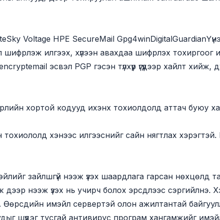
teSky Voltage HPE SecureMail Gpg4winDigitalGuardianҮүнэ
йл шифрлэж илгээх, хүлээн авахдаа шифрлэх тохиргоог 
encryptemail эсвэл PGP гэсэн түлхүүр үгүүдээр хайлт хи
өрлийн хортой кодууд ихэнх тохиолдолд аттач буюу ха
 тохиололд хэнээс илгээснийг сайн нягтлах хэрэгтэй.
эйлийг зайлшгүй нээж үзэх шаардлага гарсан нөхцөлд 
эр нээж үзэх нь учирч болох эрсдлээс сэргийлнэ. Хэн 
ай. Өөрсдийн имэйл сервертэй олон ажилтантай байгуу
дыг шүүдэг тусгай антивирус програм хангамжийг имэй