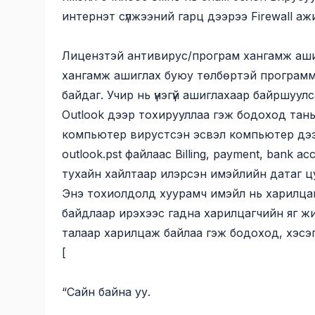
интернэт сүлжээний гарц дээрээ Firewall а
Лицензтэй антивирус/програм хангамж ашиг
хангамж ашиглах буюу төлбөртэй программ 
байдаг. Учир нь үнэгүй ашиглахаар байршуу
Outlook дээр тохирууллаа гэж бодоход тан
компьютер вирустсэн эсвэл компьютер дээ
outlook.pst файлаас Billing, payment, bank ac
тухайн хайлтаар илэрсэн имэйлийн датаг ц
Энэ тохиолдолд хуурамч имэйл нь харилцагч
байдлаар ирэхээс гадна харилцагчийн яг ж
талаар харилцаж байлаа гэж бодоход, хэсэ
[
“Сайн байна уу.