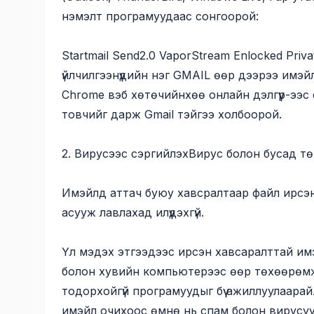
нэмэлт програмуудаас сонгоорой:
Startmail Send2.0 VaporStream Enlocked Priva
үйлчилгээнүүдийн нэг GMAIL өөр дээрээ имэ
Chrome
вэб хөтөчийнхөө онлайн дэлгүүр
-ээс 
товчийг дарж Gmail тэйгээ холбоорой.
2. Вирусээс сэргийлэхВирус болон бусад т
Имэйлд аттач буюу хавсралтаар файл ирсэн
асууж лавлахад илүүдэхгүй.
Үл мэдэх этгээдээс ирсэн хавсаралттай им
болон хувийн компьютерээс өөр төхөөрөмж дэ
тодорхойгүй програмуудыг бүү ажиллуулаар
имэйл очихоос өмнө нь спам болон вирусуу