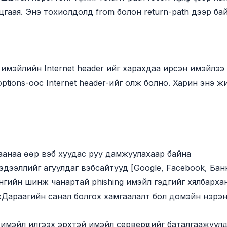
гаая. Энэ тохиолдолд from болон return-path дээр бай
имэйлийн Internet header ийг харахдаа ирсэн имэйлээ
ptions-оос Internet header-ийг олж болно. Харин энэ 
аанаа өөр вэб хуудас руу дамжуулахаар байна
мэдээллийг агуулдаг вэбсайтууд [Google, Facebook, Бан
ангийн шинж чанартай phishing имэйл гэдгийг хялбарха
хДараагийн санал болгох хамгаалалт бол домэйн нэрэнд
мэйл илгээх эрхтэй имэйл серверүүдийг баталгаажуулд