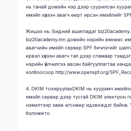
нь танай домэйн нэр дээр суурилсан хуура
имэйл хүлээн авагч өөрт ирсэн имэйлийг SP
Жишээ нь: Бидний ашигладаг biz20academy.mn 
biz20academy.mn домэйн нэрийн өмнөөс имэ
авагчийн имэйл сервер SPF бичлэгийг шалга
ирвэл хүлээн авагч тал дээр спамаар тэмдэ
нэрийн үйлчилгээ авсан байгууллагтаа ханд
холбоосоор
http://www.openspf.org/SPF_Rec
4. DKIM тохируулахDKIM нь хуурамч имэйлий
имэйл сервер дээр тусгай DKIM электрон га
нэмэлтээр зааж өгснөөр идэвхждэг байна. Ү
боломжто