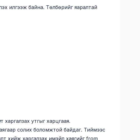
лэх илгээж байна. Төлбөрийг яаралтай
үгт харгалзах утгыг харцгаая.
 хаягаар солих боломжтой байдаг. Тиймээс
хайлт хийж харгалзах имэйл хаягийг from