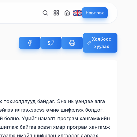
Нэвтрэх
Холбоос
хуулах
х тохиолдлууд байдаг. Энэ нь үнэндээ алга
 имэйлээ илгээхээсээ өмнө шифрлэж болдог.
й болно. Үүнийг нэмэлт програм хангамжийн
шиглаж байгаа эсвэл ямар програм хангамж
лтгаалж имэйл шифрлэн илгээдэг дараах